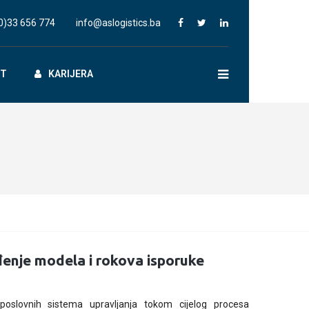
0)33 656 774
info@aslogistics.ba
KT
KARIJERA
enje modela i rokova isporuke
poslovnih sistema upravljanja tokom cijelog procesa