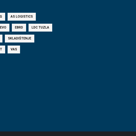
G
AS LOGISTICS
JEVO
EBRD
LDC TUZLA
SKLADIŠTENJE
T
VAS