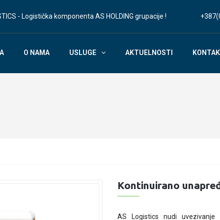
TICS - Logistička komponenta AS HOLDING grupacije !
+387(
A
O NAMA
USLUGE
AKTUELNOSTI
KONTA
Kontinuirano unapređ
AS Logistics nudi uvezivanje 