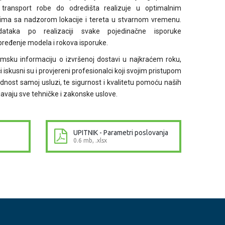
 transport robe do odredišta realizuje u optimalnim
ima sa nadzorom lokacije i tereta u stvarnom vremenu.
ataka po realizaciji svake pojedinačne isporuke
eđenje modela i rokova isporuke.
emsku informaciju o izvršenoj dostavi u najkraćem roku,
i iskusni su i provjereni profesionalci koji svojim pristupom
dnost samoj usluzi, te sigurnost i kvalitetu pomoću naših
javaju sve tehničke i zakonske uslove.
UPITNIK - Parametri poslovanja
0.6 mb, .xlsx