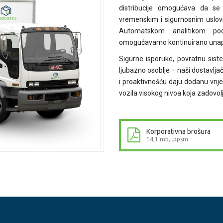
distribucije omogućava da se
vremenskim i sigurnosnim uslov
Automatskom analitikom pod
omogućavamo kontinuirano unapr
Sigurne isporuke, povratnu sist
ljubazno osoblje – naši dostavljač
i proaktivnošću daju dodanu vrije
vozila visokog nivoa koja zadovol
Korporativna brošura
14,1 mb, .ppsm