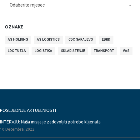
ARHIVA
ARHIVA
Odaberite mjesec
OZNAKE
AS HOLDING
AS LOGISTICS
CDC SARAJEVO
EBRD
LDC TUZLA
LOGISTIKA
SKLADIŠTENJE
TRANSPORT
VAS
POSLJEDNJE AKTUELNIOSTI
INTERVJU: Naša misija je zadovoljiti potrebe klijenata
10 Decembra, 2022