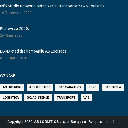
Info Studio ugovorio optimizaciju transporta za AS Logistics
10 Decembra, 2022
Planovi za 2020.
26 Maja, 2020
EBRD kreditira kompaniju AS Logistics
6 Februara, 2020
OZNAKE
AS HOLDING
AS LOGISTICS
CDC SARAJEVO
EBRD
LDC TUZLA
LOGISTIKA
SKLADIŠTENJE
TRANSPORT
VAS
Copyright 2020.
AS LOGISTICS d.o.o. Sarajevo
| Sva prava zadržana